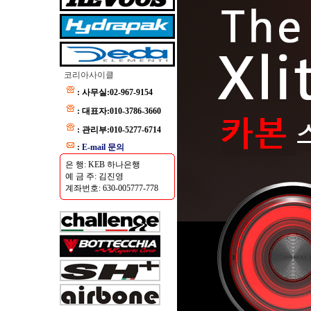
코리아사이클
: 사무실:02-967-9154
: 대표자:010-3786-3660
: 관리부:010-5277-6714
:
E-mail 문의
은 행: KEB 하나은행
예 금 주: 김진영
계좌번호: 630-005777-778