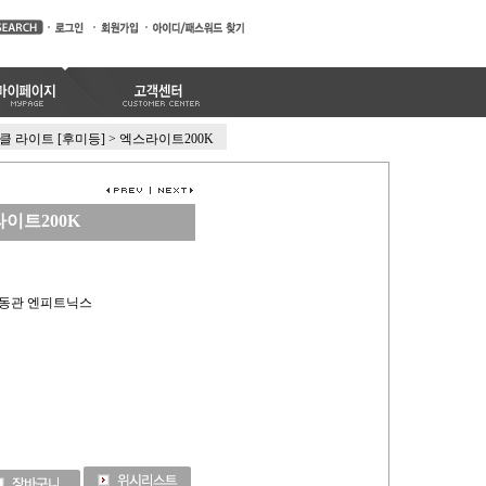
클 라이트 [후미등]
>
엑스라이트200K
이트200K
IX 동관 엔피트닉스