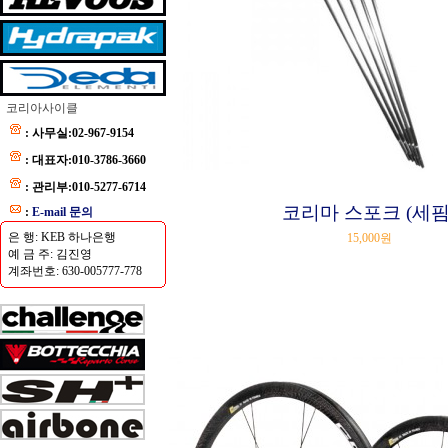
코리아사이클
: 사무실:02-967-9154
: 대표자:010-3786-3660
: 관리부:010-5277-6714
코리마 스포크 (세핌
:
E-mail 문의
은 행: KEB 하나은행
15,000원
예 금 주: 김진영
계좌번호: 630-005777-778