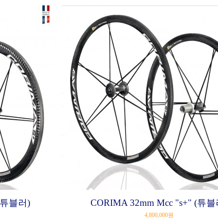
 (튜블러)
CORIMA 32mm Mcc "s+" (튜블
4,800,000원