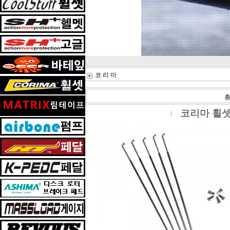
코 리 마
코리마 휠