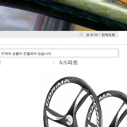
코 리 마
>
전체조회
총
17
개의 상품이 진열되어 있습니다
셋
A/S파트